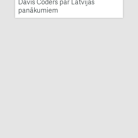
Dāvis Čoders par Latvijas
panākumiem