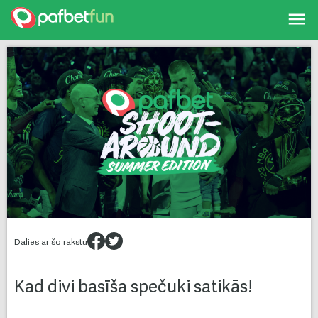
Skip
to
content
Dalies ar šo rakstu
Kad divi basīša spečuki satikās!