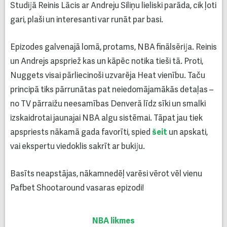
Studijā Reinis Lācis ar Andreju Siliņu lieliski parāda, cik ļoti
gari, plaši un interesanti var runāt par basi.
Epizodes galvenajā lomā, protams, NBA finālsērija. Reinis
un Andrejs apspriež kas un kāpēc notika tieši tā. Proti,
Nuggets visai pārliecinoši uzvarēja Heat vienību. Taču
principā tiks pārrunātas pat neiedomājamākās detaļas –
no TV pārraižu neesamības Denverā līdz sīki un smalki
izskaidrotai jaunajai NBA algu sistēmai. Tāpat jau tiek
apspriests nākamā gada favorīti, spied
šeit
un apskati,
vai ekspertu viedoklis sakrīt ar bukiju.
Basīts neapstājas, nākamnedēļ varēsi vērot vēl vienu
Pafbet Shootaround vasaras epizodi!
NBA likmes