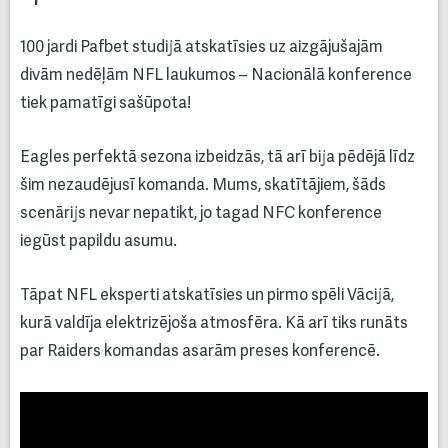
100 jardi Pafbet studijā atskatīsies uz aizgājušajām
divām nedēļām NFL laukumos – Nacionālā konference
tiek pamatīgi sašūpota!
Eagles perfektā sezona izbeidzās, tā arī bija pēdējā līdz
šim nezaudējusī komanda. Mums, skatītājiem, šāds
scenārijs nevar nepatikt, jo tagad NFC konference
iegūst papildu asumu.
Tāpat NFL eksperti atskatīsies un pirmo spēli Vācijā,
kurā valdīja elektrizējoša atmosfēra. Kā arī tiks runāts
par Raiders komandas asarām preses konferencē.