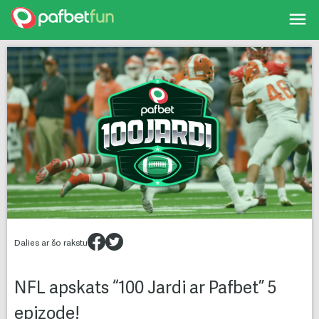
Skip
to
content
Dalies ar šo rakstu
NFL apskats “100 Jardi ar Pafbet” 5
epizode!