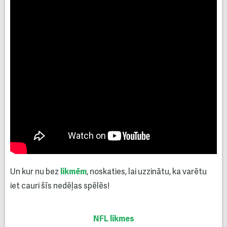
Un kur nu bez
likmēm
, noskaties, lai uzzinātu, ka varētu
iet cauri šīs nedēļas spēlēs!
NFL likmes